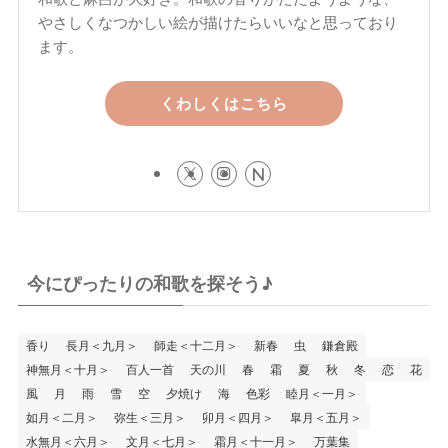
やさしくなつかしい絵が描けたらいいなと思っており
ます。
くわしくはこちら
今にぴったりの和歌を探そう♪
香り
長月＜九月＞
師走＜十二月＞
新春
虫
鎌倉殿
神無月＜十月＞
百人一首
天の川
春
霜
夏
秋
冬
恋
花
風
月
雨
雪
空
夕焼け
海
色彩
睦月＜一月＞
如月＜二月＞
弥生＜三月＞
卯月＜四月＞
皐月＜五月＞
水無月＜六月＞
文月＜七月＞
霜月＜十一月＞
万葉集