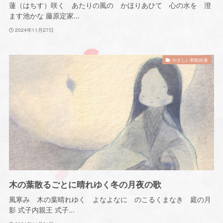
蓮（はちす）咲く あたりの風の かほりあひて 心の水を 澄
ます池かな 藤原定家...
2024年11月27日
やさしい和歌絵巻
木の葉散るごとに晴れゆく冬の月夜の歌
風寒み 木の葉晴れゆく よなよなに のこるくまなき 庭の月
影 式子内親王 式子...