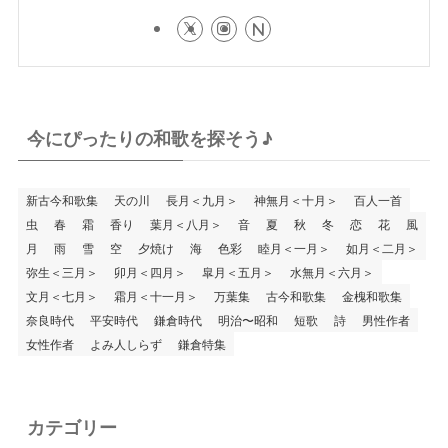
今にぴったりの和歌を探そう♪
新古今和歌集
天の川
長月＜九月＞
神無月＜十月＞
百人一首
虫
春
霜
香り
葉月＜八月＞
音
夏
秋
冬
恋
花
風
月
雨
雪
空
夕焼け
海
色彩
睦月＜一月＞
如月＜二月＞
弥生＜三月＞
卯月＜四月＞
皐月＜五月＞
水無月＜六月＞
文月＜七月＞
霜月＜十一月＞
万葉集
古今和歌集
金槐和歌集
奈良時代
平安時代
鎌倉時代
明治〜昭和
短歌
詩
男性作者
女性作者
よみ人しらず
鎌倉特集
カテゴリー