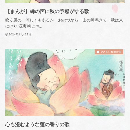
【まんが】蝉の声に秋の予感がする歌
吹く風の 涼しくもあるか おのづから 山の蝉鳴きて 秋は来
にけり 源実朝 こち...
2024年11月28日
やさしい和歌絵巻
心も澄むような蓮の香りの歌