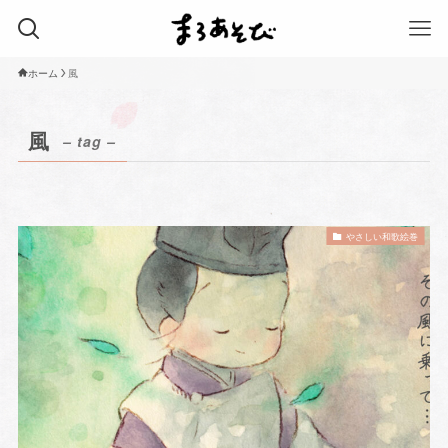
ホーム
風
風
– tag –
やさしい和歌絵巻