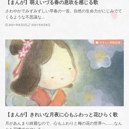
【まんが】萌えいづる春の息吹を感じる歌
さわやかでみずみずしい早春の一首。自然の生命力がにじみでて
くるような不思議な...
2021年8月3日
2021年8月6日
やさしい和歌絵巻
【まんが】きれいな月夜に心もふわっと花ひらく歌
月があんまり綺麗なので、心もふわりと梅の花の世界へ……なん
とも可憐でロマンチッ...