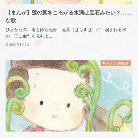
【まんが】蓮の葉をころがる水滴は宝石みたい？……
な歌
ひさかたの 雨も降らぬか 蓮葉（はちすば）に 溜まれる水
の 玉に似たる見むよ...
2021年8月5日
やさしい和歌絵巻