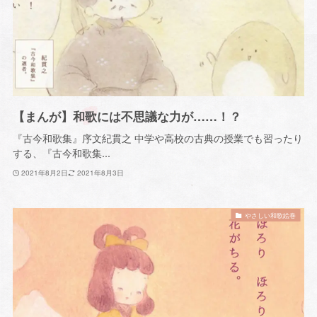
【まんが】和歌には不思議な力が……！？
『古今和歌集』序文紀貫之 中学や高校の古典の授業でも習ったり
する、『古今和歌集...
2021年8月2日
2021年8月3日
やさしい和歌絵巻