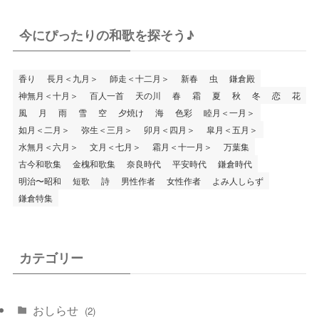
今にぴったりの和歌を探そう♪
香り
長月＜九月＞
師走＜十二月＞
新春
虫
鎌倉殿
神無月＜十月＞
百人一首
天の川
春
霜
夏
秋
冬
恋
花
風
月
雨
雪
空
夕焼け
海
色彩
睦月＜一月＞
如月＜二月＞
弥生＜三月＞
卯月＜四月＞
皐月＜五月＞
水無月＜六月＞
文月＜七月＞
霜月＜十一月＞
万葉集
古今和歌集
金槐和歌集
奈良時代
平安時代
鎌倉時代
明治〜昭和
短歌
詩
男性作者
女性作者
よみ人しらず
鎌倉特集
カテゴリー
おしらせ
(2)