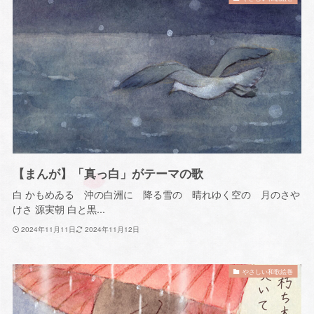
【まんが】「真っ白」がテーマの歌
白 かもめゐる 沖の白洲に 降る雪の 晴れゆく空の 月のさや
けさ 源実朝 白と黒...
2024年11月11日
2024年11月12日
やさしい和歌絵巻