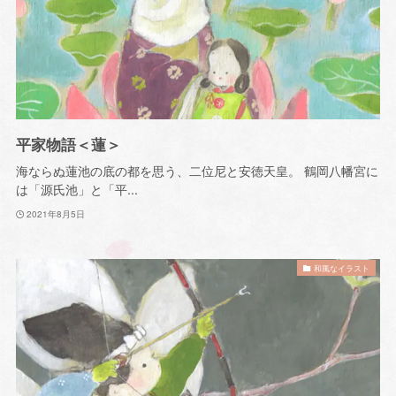
平家物語＜蓮＞
海ならぬ蓮池の底の都を思う、二位尼と安徳天皇。 鶴岡八幡宮に
は「源氏池」と「平...
2021年8月5日
和風なイラスト