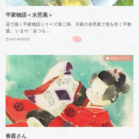
平家物語＜水芭蕉＞
花で描く平家物語シリーズ第二弾、月夜の水芭蕉で笛を吹く平敦
盛。 いまや「あつも...
2021年8月5日
和風なイラスト
春庭さん