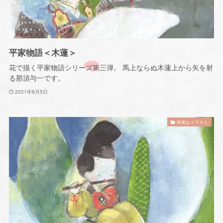
平家物語＜木蓮＞
花で描く平家物語シリーズ第三弾。 馬上ならぬ木蓮上から矢を射
る那須与一です。
2021年8月5日
和風なイラスト