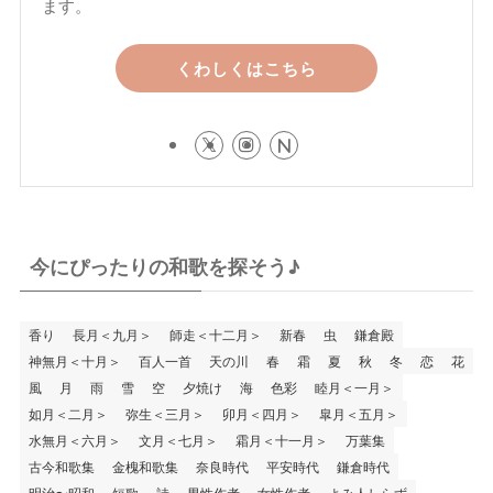
ます。
くわしくはこちら
今にぴったりの和歌を探そう♪
香り
長月＜九月＞
師走＜十二月＞
新春
虫
鎌倉殿
神無月＜十月＞
百人一首
天の川
春
霜
夏
秋
冬
恋
花
風
月
雨
雪
空
夕焼け
海
色彩
睦月＜一月＞
如月＜二月＞
弥生＜三月＞
卯月＜四月＞
皐月＜五月＞
水無月＜六月＞
文月＜七月＞
霜月＜十一月＞
万葉集
古今和歌集
金槐和歌集
奈良時代
平安時代
鎌倉時代
明治〜昭和
短歌
詩
男性作者
女性作者
よみ人しらず