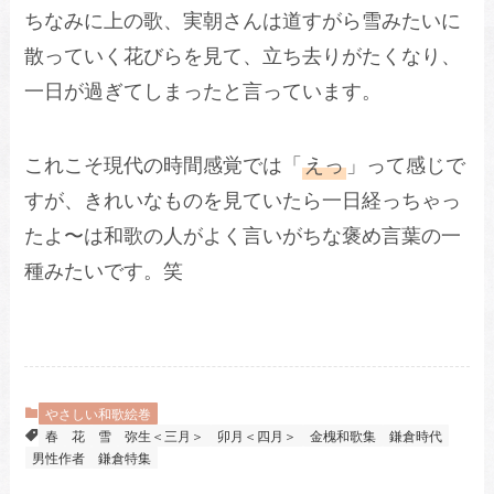
ちなみに上の歌、実朝さんは道すがら雪みたいに
散っていく花びらを見て、立ち去りがたくなり、
一日が過ぎてしまったと言っています。
これこそ現代の時間感覚では「
えっ
」って感じで
すが、きれいなものを見ていたら一日経っちゃっ
たよ〜は和歌の人がよく言いがちな褒め言葉の一
種みたいです。笑
やさしい和歌絵巻
春
花
雪
弥生＜三月＞
卯月＜四月＞
金槐和歌集
鎌倉時代
男性作者
鎌倉特集