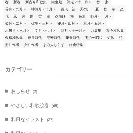
春
新春
新古今和歌集
鎌倉殿
師走＜十二月＞
音
虫
長月＜九月＞
神無月＜十月＞
百人一首
天の川
夏
秋
冬
恋
花
風
月
雨
雪
空
夕焼け
海
色彩
睦月＜一月＞
如月＜二月＞
弥生＜三月＞
卯月＜四月＞
皐月＜五月＞
水無月＜六月＞
文月＜七月＞
霜月＜十一月＞
万葉集
古今和歌集
金槐和歌集
奈良時代
平安時代
鎌倉時代
明治〜昭和
短歌
詩
男性作者
女性作者
よみ人しらず
鎌倉特集
カテゴリー
おしらせ
(2)
やさしい和歌絵巻
(49)
和風なイラスト
(27)
和風なえほん